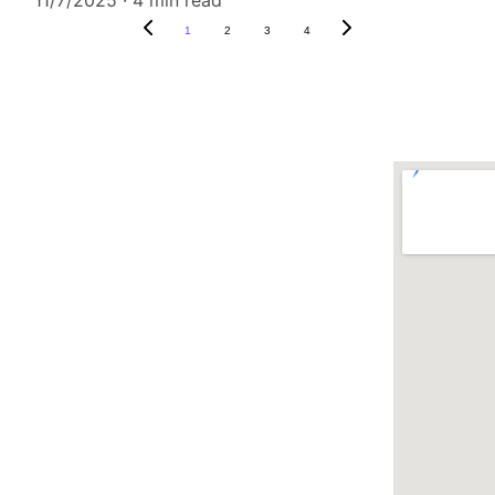
1
2
3
4
TELEPON
+62 823 1111 0105
EMAIL
puspitazorawar@excellenceindonesia.id