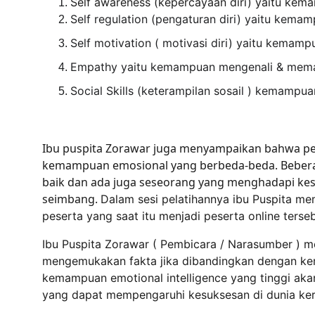
Self awareness (kepercayaan diri) yaitu kema
Self regulation (pengaturan diri) yaitu kema
Self motivation ( motivasi diri) yaitu kemamp
Empathy yaitu kemampuan mengenali & memah
Social Skills (keterampilan sosail ) kemamp
Ibu puspita Zorawar juga menyampaikan bahwa perl
kemampuan emosional yang berbeda-beda. Bebera
baik dan ada juga seseorang yang menghadapi kes
seimbang. 
Dalam sesi pelatihannya ibu Puspita me
peserta yang saat itu menjadi peserta online terseb
Ibu Puspita Zorawar ( Pembicara / Narasumber ) 
mengemukakan fakta jika dibandingkan dengan ke
kemampuan emotional intelligence yang tinggi aka
yang dapat mempengaruhi kesuksesan di dunia ker