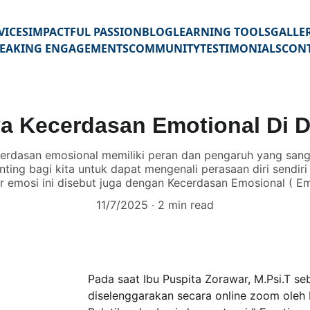
VICES
IMPACTFUL PASSION
BLOG
LEARNING TOOLS
GALLE
SPEAKING ENGAGEMENTS
COMMUNITY
TESTIMONIALS
CON
a Kecerdasan Emotional Di D
rdasan emosional memiliki peran dan pengaruh yang sanga
enting bagi kita untuk dapat mengenali perasaan diri sendiri
mosi ini disebut juga dengan Kecerdasan Emosional ( Emo
11/7/2025
2 min read
Pada saat Ibu Puspita Zorawar, M.Psi.T s
diselenggarakan secara online zoom oleh 