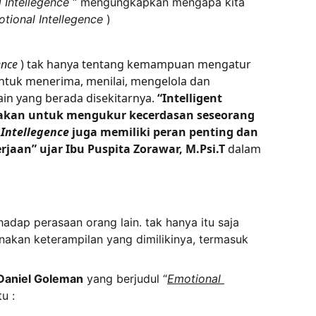
 Intellegence
 “ mengungkapkan mengapa kita 
tional Intellegence
 )
ence
 ) tak hanya tentang kemampuan mengatur 
tuk menerima, menilai, mengelola dan 
ain yang berada disekitarnya. 
“Intelligent 
unakan untuk mengukur kecerdasan seseorang 
 Intellegence
 juga memiliki peran penting dan 
jaan” ujar Ibu Puspita Zorawar, M.Psi.T 
dalam 
p perasaan orang lain. tak hanya itu saja 
kan keterampilan yang dimilikinya, termasuk 
Daniel Goleman
 yang berjudul “
Emotional 
u :