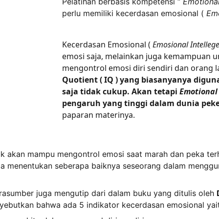
Pelatihan berbasis kompetensi “ 
Emotional
perlu memiliki kecerdasan emosional ( 
Emo
Kecerdasan Emosional ( 
Emosional Intelleg
emosi saja, melainkan juga kemampuan un
mengontrol emosi diri sendiri dan orang l
Quotient ( IQ ) yang biasanyanya dig
saja tidak cukup. Akan tetapi 
Emotional
pengaruh yang tinggi dalam dunia peker
paparan materinya.
akan mampu mengontrol emosi saat marah dan peka terhada
ga menentukan seberapa baiknya seseorang dalam mengguna
arasumber juga mengutip dari dalam buku yang ditulis oleh 
yebutkan bahwa ada 5 indikator kecerdasan emosional yait