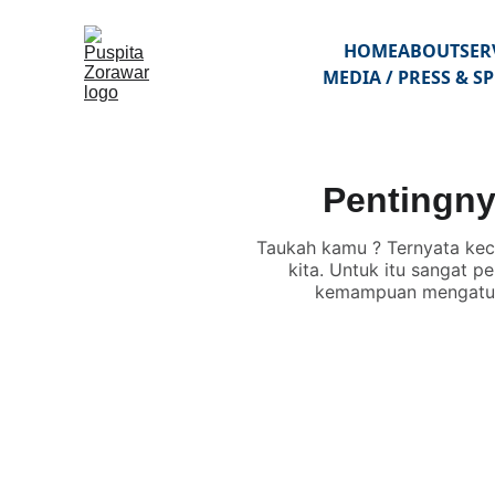
HOME
ABOUT
SER
MEDIA / PRESS & 
Pentingny
Taukah kamu ? Ternyata kece
kita. Untuk itu sangat p
kemampuan mengatur e