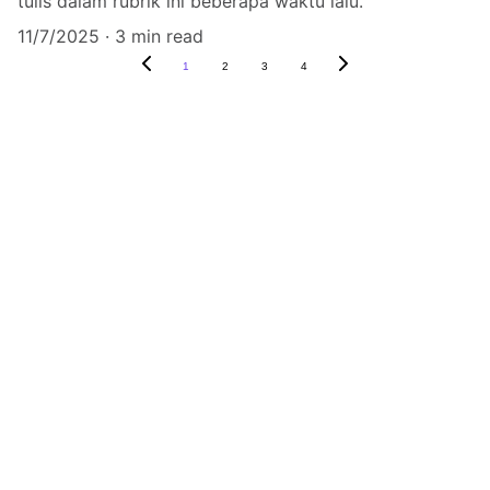
tulis dalam rubrik ini beberapa waktu lalu.
11/7/2025
3 min read
1
2
3
4
Kontak
Kami siap membantu
EMAIL
puspitazorawar@excellenceindonesia.id
+62 823 1111 0105